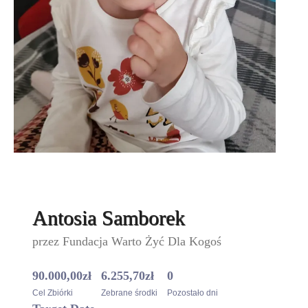
Antosia Samborek
przez
Fundacja Warto Żyć Dla Kogoś
90.000,00
zł
6.255,70
zł
0
Cel Zbiórki
Zebrane środki
Pozostało dni