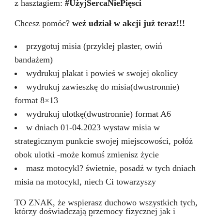
z hasztagiem:
#UżyjSercaNiePięsci
Chcesz pomóc?
weź udział w akcji już teraz!!!
przygotuj misia (przyklej plaster, owiń
bandażem)
wydrukuj plakat i powieś w swojej okolicy
wydrukuj zawieszkę do misia(dwustronnie)
format 8×13
wydrukuj ulotkę(dwustronnie) format A6
w dniach 01-04.2023 wystaw misia w
strategicznym punkcie swojej miejscowości, połóż
obok ulotki -może komuś zmienisz życie
masz motocykl? świetnie, posadź w tych dniach
misia na motocykl, niech Ci towarzyszy
TO ZNAK, że wspierasz duchowo wszystkich tych,
którzy doświadczają przemocy fizycznej jak i