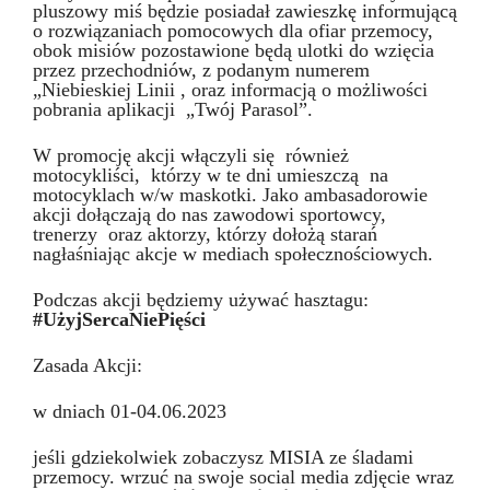
pluszowy miś będzie posiadał zawieszkę informującą
o rozwiązaniach pomocowych dla ofiar przemocy,
obok misiów pozostawione będą ulotki do wzięcia
przez przechodniów, z podanym numerem
„Niebieskiej Linii , oraz informacją o możliwości
pobrania aplikacji „Twój Parasol”.
W promocję akcji włączyli się również
motocykliści, którzy w te dni umieszczą na
motocyklach w/w maskotki. Jako ambasadorowie
akcji dołączają do nas zawodowi sportowcy,
trenerzy oraz aktorzy, którzy dołożą starań
nagłaśniając akcje w mediach społecznościowych.
Podczas akcji będziemy używać hasztagu:
#UżyjSercaNiePięści
Zasada Akcji:
w dniach 01-04.06.2023
jeśli gdziekolwiek zobaczysz MISIA ze śladami
przemocy. wrzuć na swoje social media zdjęcie wraz