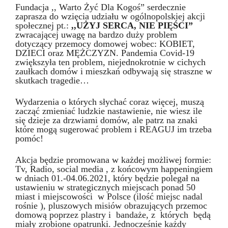
Fundacja ,, Warto Żyć Dla Kogoś” serdecznie
zaprasza do wzięcia udziału w ogólnopolskiej akcji
społecznej pt.:
,,UŻYJ SERCA, NIE PIĘŚCI”
zwracającej uwagę na bardzo duży problem
dotyczący przemocy domowej wobec: KOBIET,
DZIECI oraz MĘŻCZYZN. Pandemia Covid-19
zwiększyła ten problem, niejednokrotnie w cichych
zaułkach domów i mieszkań odbywają się straszne w
skutkach tragedie…
Wydarzenia o których słychać coraz więcej, muszą
zacząć zmieniać ludzkie nastawienie, nie wiesz ile
się dzieje za drzwiami domów, ale patrz na znaki
które mogą sugerować problem i REAGUJ im trzeba
pomóc!
Akcja będzie promowana w każdej możliwej formie:
Tv, Radio, social media , z końcowym happeningiem
w dniach 01.-04.06.2021, który będzie polegał na
ustawieniu w strategicznych miejscach ponad 50
miast i miejscowości w Polsce (ilość miejsc nadal
rośnie ), pluszowych misiów obrazujących przemoc
domową poprzez plastry i bandaże, z których będą
miały zrobione opatrunki. Jednocześnie każdy