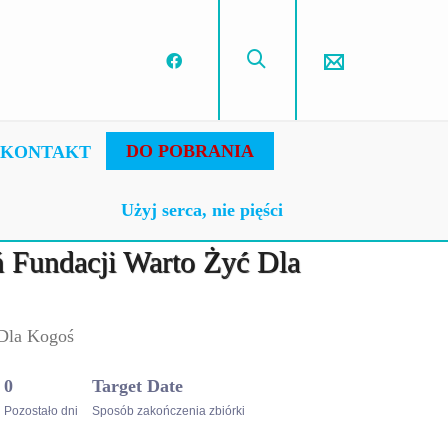
DO POBRANIA
KONTAKT
Użyj serca, nie pięści
ń Fundacji Warto Żyć Dla
 Dla Kogoś
0
Target Date
Pozostało dni
Sposób zakończenia zbiórki