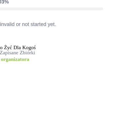
.03%
valid or not started yet.
to Żyć Dla Kogoś
 Zapisane Zbiórki
 organizatora