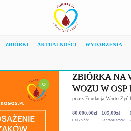
ZBIÓRKI
AKTUALNOŚCI
WYDARZENIA
ZBIÓRKA NA
WOZU W OSP
przez
Fundacja Warto Żyć
80.000,00
zł
105,00
zł
Cel Zbiórki
Zebrane środki