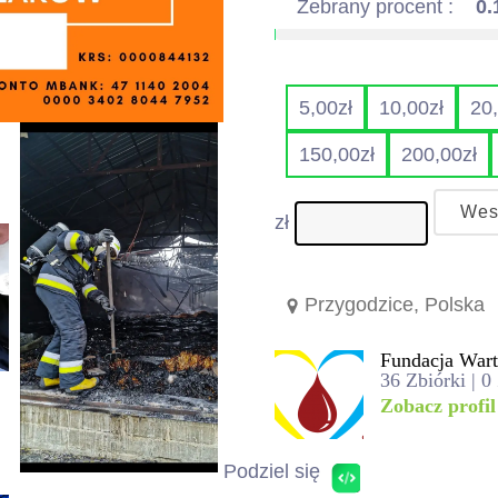
Zebrany procent :
0
5,00
zł
10,00
zł
20
150,00
zł
200,00
zł
Wes
zł
Przygodzice, Polska
Fundacja War
36 Zbiórki | 0
Zobacz profil
Podziel się