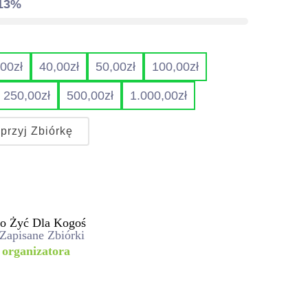
.13%
,00
zł
40,00
zł
50,00
zł
100,00
zł
250,00
zł
500,00
zł
1.000,00
zł
przyj Zbiórkę
to Żyć Dla Kogoś
 Zapisane Zbiórki
 organizatora