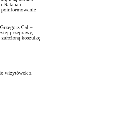
u Natana i
ż poinformowanie
 Grzegorz Cal –
stej przeprawy,
 założoną koszulkę
ie wizytówek z