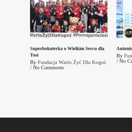
Superbohaterka o Wielkim Sercu dla
Antoni
Tosi
By
Fun
/
No C
By
Fundacja Warto Żyć Dla Kogoś
/
No Comments