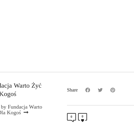
acja Warto Żyć
Share
 Kogoś
 by Fundacja Warto
Dla Kogoś
0
0