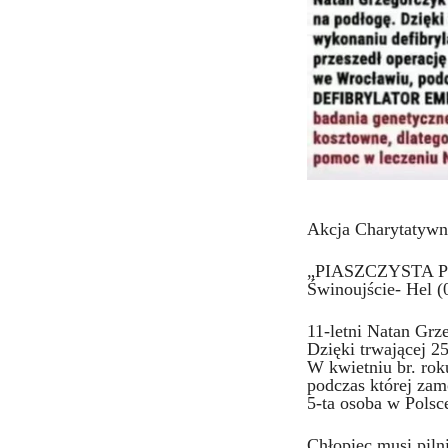
Akcja Charytatywn
„PIASZCZYSTA 
Świnoujście- Hel (
11-letni Natan Grz
Dzięki trwającej 2
W kwietniu br. ro
podczas której 
5-ta osoba w Polsc
Chłopiec musi piln