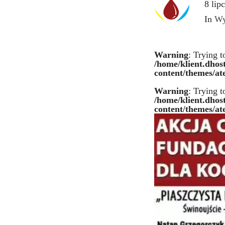
8 lip
In
Wy
Warning
: Trying t
/home/klient.dhos
content/themes/ate
Warning
: Trying t
/home/klient.dhos
content/themes/ate