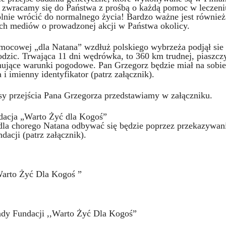
 zwracamy się do Państwa z prośbą o każdą pomoc w leczeni
ie wrócić do normalnego życia! Bardzo ważne jest równie
ch mediów o prowadzonej akcji w Państwa okolicy.
mocowej „dla Natana” wzdłuż polskiego wybrzeża podjął sie
dzic. Trwająca 11 dni wędrówka, to 360 km trudnej, piaszczy
ujące warunki pogodowe. Pan Grzegorz będzie miał na sobie
i imienny identyfikator (patrz załącznik).
sy przejścia Pana Grzegorza przedstawiamy w załączniku.
ndacja „Warto Żyć dla Kogoś”
dla chorego Natana odbywać się będzie poprzez przekazywan
acji (patrz załącznik).
Warto Żyć Dla Kogoś ”
dy Fundacji ,,Warto Żyć Dla Kogoś”