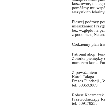
kosztowne, dlatego
pomóżmy mu wspóln
wszystkich lokalny
Pieszej podróży po
mieszkaniec Przygo
bez względu na pan
z podobizną Natana 
Codzienny plan tra
Patronat akcji: Fu
Zbiórka pieniędzy 
numerem konta Fund
Z poważaniem
Karol Talaga
Prezes Fundacji ,,
tel. 503592869
Robert Kaczmarek
Przewodniczący Ra
tel. 509178258