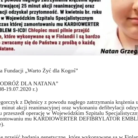
a Fundacji „Warto Żyć dla Kogoś”
PODRÓŻ DLA NATANA”
08-19.07.2020 r.)
egorczyk z Dębnicy z powodu nagłego zatrzymania krążenia u
5 minut akcji reanimacyjnej oraz wykonaniu defibrylacji odzy
ku przeszedł operację w Wojewódzkim Szpitalu Specjalistyc
zamontowaniu mu KARDIOWERTER DEFIBRYLATOR EMBLE
e).
ie przejść badania genetyczne, które wykonywane są w Finland