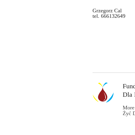
Grzegorz Cal
tel. 666132649
Fund
Dla
More
Żyć 