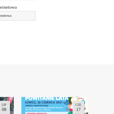
ternetowa
LIP
CZE
08
17