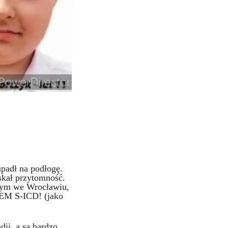
padł na podłogę.
skał przytomność.
znym we Wrocławiu,
M S-ICD! (jako
ii, a są bardzo