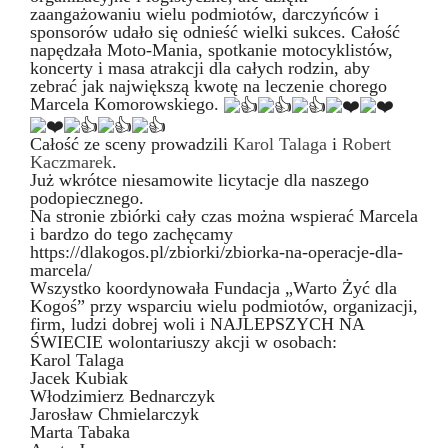
zaangażowaniu wielu podmiotów, darczyńców i
sponsorów udało się odnieść wielki sukces. Całość
napędzała Moto-Mania, spotkanie motocyklistów,
koncerty i masa atrakcji dla całych rodzin, aby
zebrać jak największą kwotę na leczenie chorego
Marcela Komorowskiego.
Całość ze sceny prowadzili
Karol Talaga
i
Robert
Kaczmarek
.
Już wkrótce niesamowite licytacje dla naszego
podopiecznego.
Na stronie zbiórki cały czas można wspierać Marcela
i bardzo do tego zachęcamy
https://dlakogos.pl/zbiorki/zbiorka-na-operacje-dla-
marcela/
Wszystko koordynowała Fundacja „Warto Żyć dla
Kogoś” przy wsparciu wielu podmiotów, organizacji,
firm, ludzi dobrej woli i NAJLEPSZYCH NA
ŚWIECIE wolontariuszy akcji w osobach:
Karol Talaga
Jacek Kubiak
Włodzimierz Bednarczyk
Jarosław Chmielarczyk
Marta Tabaka