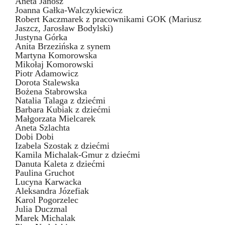
Aneta Janosz
Joanna Gałka-Walczykiewicz
Robert Kaczmarek z pracownikami GOK (Mariusz
Jaszcz, Jarosław Bodylski)
Justyna Górka
Anita Brzezińska z synem
Martyna Komorowska
Mikołaj Komorowski
Piotr Adamowicz
Dorota Stalewska
Bożena Stabrowska
Natalia Talaga z dziećmi
Barbara Kubiak z dziećmi
Małgorzata Mielcarek
Aneta Szlachta
Dobi Dobi
Izabela Szostak z dziećmi
Kamila Michalak-Gmur z dziećmi
Danuta Kaleta z dziećmi
Paulina Gruchot
Lucyna Karwacka
Aleksandra Józefiak
Karol Pogorzelec
Julia Duczmal
Marek Michalak