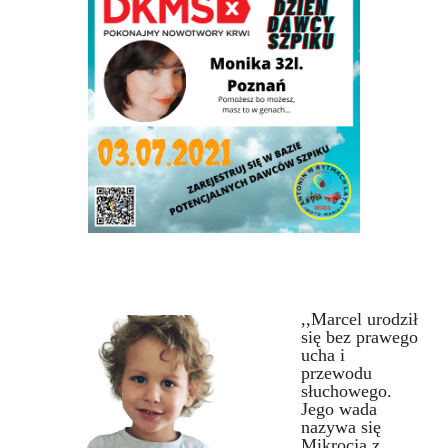
,,Marcel urodził
się bez prawego
ucha i
przewodu
słuchowego.
Jego wada
nazywa się
Mikrocja z